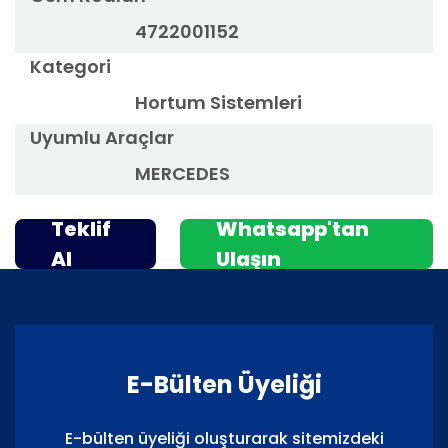
4722001152
Kategori
Hortum Sistemleri
Uyumlu Araçlar
MERCEDES
Teklif
Whatsapp'tan
Al
Ulaşın
E-Bülten Üyeliği
E-bülten üyeliği oluşturarak sitemizdeki